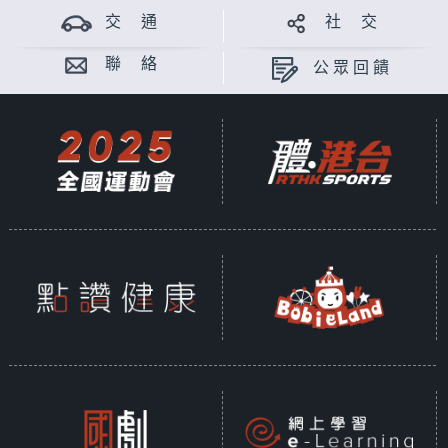
交 通
社 交
聯 絡
公眾回饋