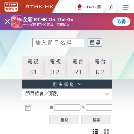
ENG
/
簡
×
全新 RTHK On The Go
取得
一手掌握 RTHK 電台、電視節目
電視
電視
電台
電台
31
32
R1
R2
電台
更多頻道
節目語言／類別
R3
電台
電台
電台
由
至
普通
R4
R5
話台
重設
搜尋