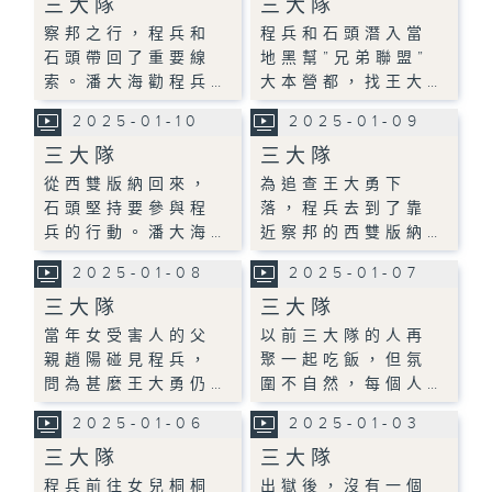
三大隊
三大隊
察邦之行，程兵和
程兵和石頭潛入當
石頭帶回了重要線
地黑幫”兄弟聯盟”
索。潘大海勸程兵…
大本營都，找王大…
2025-01-10
2025-01-09
三大隊
三大隊
從西雙版納回來，
為追查王大勇下
石頭堅持要參與程
落，程兵去到了靠
兵的行動。潘大海…
近察邦的西雙版納…
2025-01-08
2025-01-07
三大隊
三大隊
當年女受害人的父
以前三大隊的人再
親趙陽碰見程兵，
聚一起吃飯，但氛
問為甚麼王大勇仍…
圍不自然，每個人…
2025-01-06
2025-01-03
三大隊
三大隊
程兵前往女兒桐桐
出獄後，沒有一個