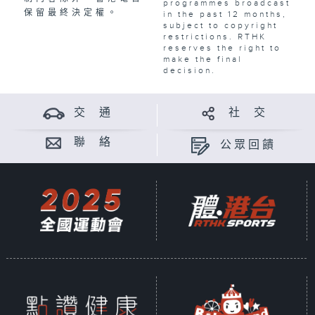
programmes broadcast
保留最終決定權。
in the past 12 months,
subject to copyright
restrictions. RTHK
reserves the right to
make the final
decision.
交 通
社 交
聯 絡
公眾回饋