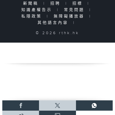
新聞稿
|
招聘
|
招標
|
知識產權告示
|
常見問題
|
私隱政策
|
無障礙播放器
|
其他語言內容
|
© 2026 rthk.hk