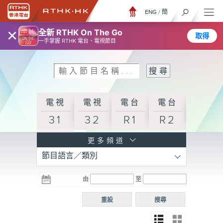
ENG
/
簡
×
全新 RTHK On The Go
取得
一手掌握 RTHK 電台、電視節目
電視
電視
電台
電台
31
32
R1
R2
電台
更多頻道
節目語言／類別
R3
電台
電台
電台
由
至
普通
R4
R5
話台
重設
搜尋