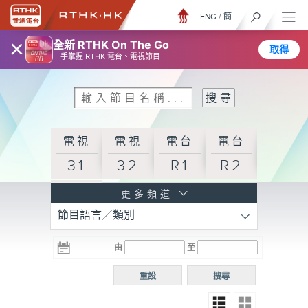
ENG
/
簡
×
全新 RTHK On The Go
取得
一手掌握 RTHK 電台、電視節目
電視
電視
電台
電台
31
32
R1
R2
電台
更多頻道
節目語言／類別
R3
電台
電台
電台
由
至
普通
R4
R5
話台
重設
搜尋