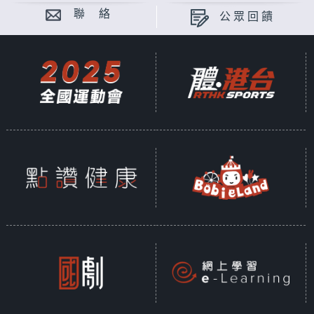
聯 絡
公眾回饋