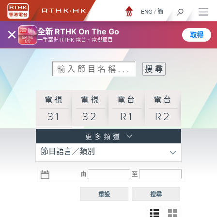
ENG
/
簡
×
全新 RTHK On The Go
取得
一手掌握 RTHK 電台、電視節目
電視
電視
電台
電台
31
32
R1
R2
電台
更多頻道
節目語言／類別
R3
電台
電台
電台
由
至
普通
R4
R5
話台
重設
搜尋