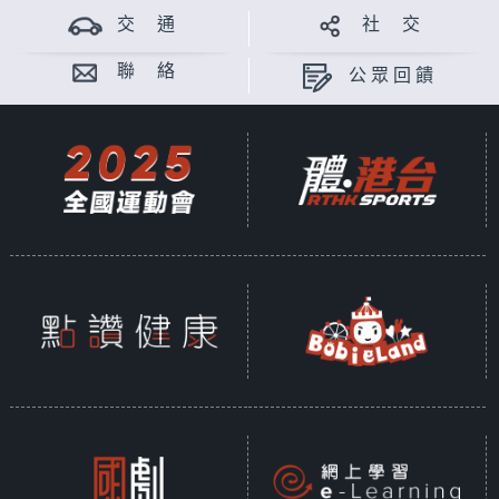
交 通
社 交
聯 絡
公眾回饋