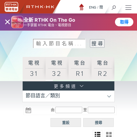
ENG
/
簡
×
全新 RTHK On The Go
取得
一手掌握 RTHK 電台、電視節目
電視
電視
電台
電台
31
32
R1
R2
電台
更多頻道
節目語言／類別
R3
電台
電台
電台
由
至
普通
R4
R5
話台
重設
搜尋