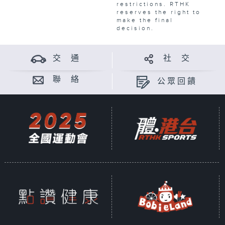
restrictions. RTHK
reserves the right to
make the final
decision.
交 通
社 交
聯 絡
公眾回饋