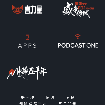
新聞稿
|
招聘
|
招標
|
知識產權告示
|
常見問題
|