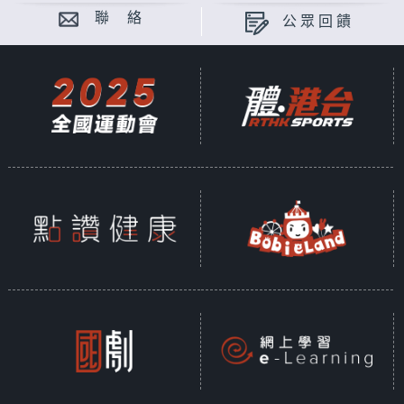
聯 絡
公眾回饋