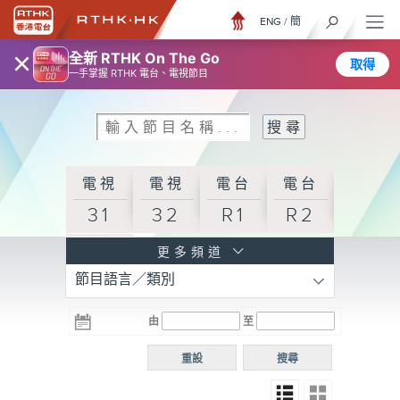
ENG
/
簡
×
全新 RTHK On The Go
取得
一手掌握 RTHK 電台、電視節目
電視
電視
電台
電台
31
32
R1
R2
電台
更多頻道
節目語言／類別
R3
電台
電台
電台
由
至
普通
R4
R5
話台
重設
搜尋