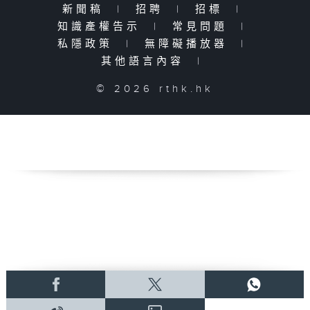
新聞稿
|
招聘
|
招標
|
知識產權告示
|
常見問題
|
私隱政策
|
無障礙播放器
|
其他語言內容
|
© 2026 rthk.hk