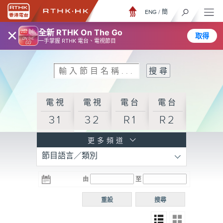
ENG
/
簡
×
全新 RTHK On The Go
取得
一手掌握 RTHK 電台、電視節目
電視
電視
電台
電台
31
32
R1
R2
電台
更多頻道
節目語言／類別
R3
電台
電台
電台
由
至
普通
R4
R5
話台
重設
搜尋