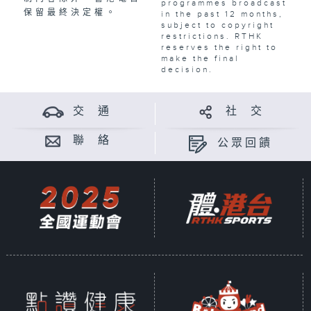
programmes broadcast
保留最終決定權。
in the past 12 months,
subject to copyright
restrictions. RTHK
reserves the right to
make the final
decision.
交 通
社 交
聯 絡
公眾回饋