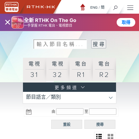
ENG
/
簡
×
全新 RTHK On The Go
取得
一手掌握 RTHK 電台、電視節目
電視
電視
電台
電台
31
32
R1
R2
電台
更多頻道
節目語言／類別
R3
電台
電台
電台
由
至
普通
R4
R5
話台
重設
搜尋