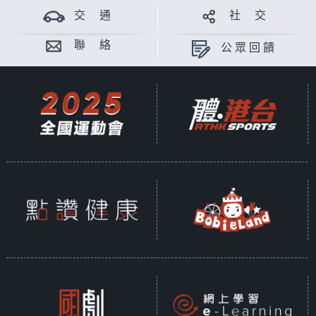
交 通
社 交
聯 絡
公眾回饋