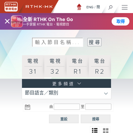
ENG
/
簡
×
全新 RTHK On The Go
取得
一手掌握 RTHK 電台、電視節目
電視
電視
電台
電台
31
32
R1
R2
電台
更多頻道
節目語言／類別
R3
電台
電台
電台
由
至
普通
R4
R5
話台
重設
搜尋