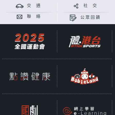
交 通
社 交
聯 絡
公眾回饋