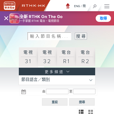
ENG
/
簡
×
全新 RTHK On The Go
取得
一手掌握 RTHK 電台、電視節目
電視
電視
電台
電台
31
32
R1
R2
電台
更多頻道
節目語言／類別
R3
電台
電台
電台
由
至
普通
R4
R5
話台
重設
搜尋