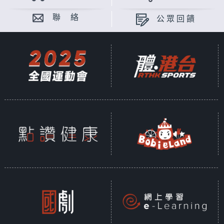
聯 絡
公眾回饋