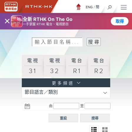
ENG
/
簡
×
全新 RTHK On The Go
取得
一手掌握 RTHK 電台、電視節目
電視
電視
電台
電台
31
32
R1
R2
電台
更多頻道
節目語言／類別
R3
電台
電台
電台
由
至
普通
R4
R5
話台
重設
搜尋