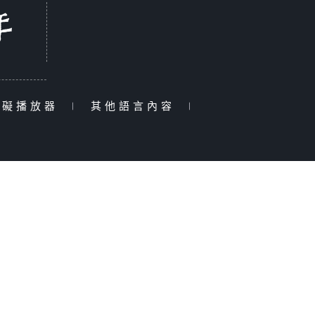
障礙播放器
|
其他語言內容
|