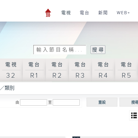
電視
電台
新聞
WEB+
電視
電台
電台
電台
電台
電台
32
R1
R2
R3
R4
R5
／類別
由
至
重設
搜