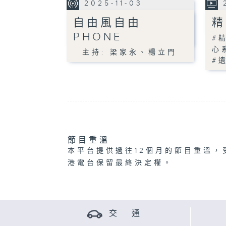
2025-11-03
自由風自由
精
PHONE
#
心
主持: 梁家永、楊立門
#
節目重溫
本平台提供過往12個月的節目重溫，
港電台保留最終決定權。
交 通