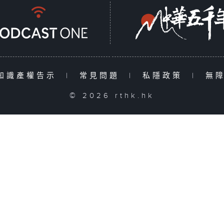
知識產權告示
|
常見問題
|
私隱政策
|
無
© 2026 rthk.hk