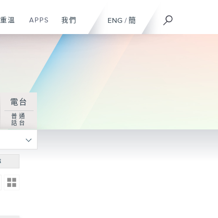
重溫
APPS
我們
ENG
/
簡
電台
普通
話台
尋