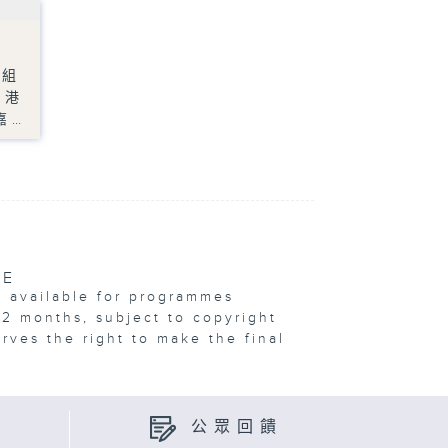
因組
香港
嘉…
VE
e available for programmes
12 months, subject to copyright
erves the right to make the final
公眾回饋