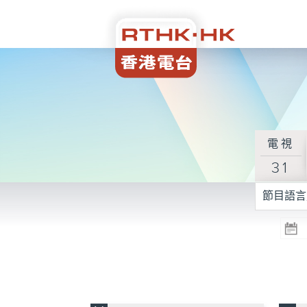
電視
31
節目語言