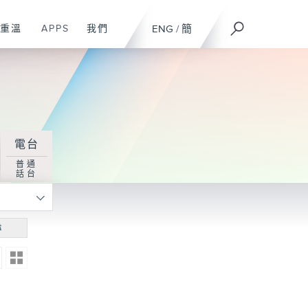
重溫
APPS
我們
ENG
/
簡
電台
普通
話台
尋