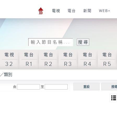
電視
電台
新聞
WEB+
電視
電台
電台
電台
電台
電台
32
R1
R2
R3
R4
R5
／類別
由
至
重設
搜