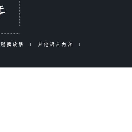
障礙播放器
|
其他語言內容
|