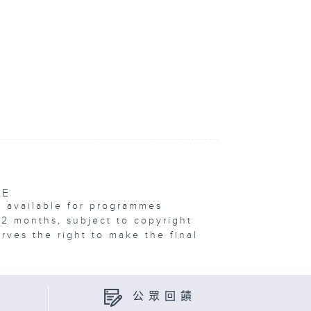
VE
e available for programmes
12 months, subject to copyright
erves the right to make the final
公眾回饋