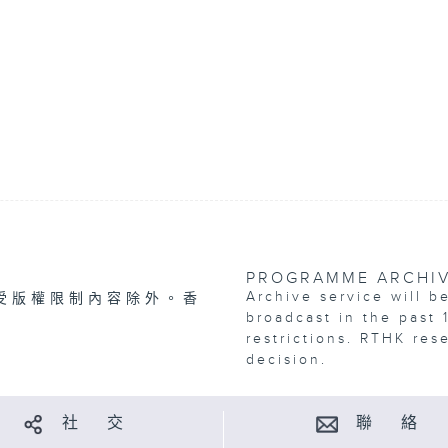
PROGRAMME ARCHI
Archive service will b
受版權限制內容除外。香
broadcast in the past 
restrictions. RTHK res
decision.
社 交
聯 絡