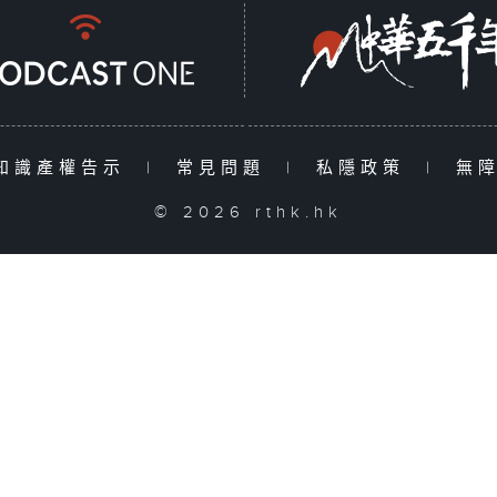
知識產權告示
|
常見問題
|
私隱政策
|
無
© 2026 rthk.hk