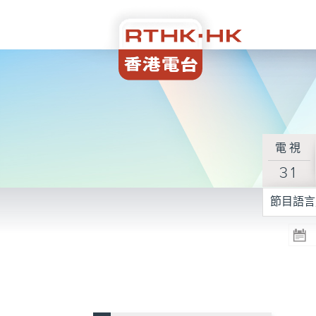
電視
31
節目語言