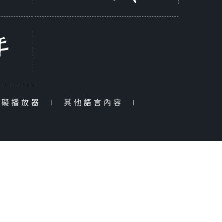
障礙播放器
|
其他語言內容
|