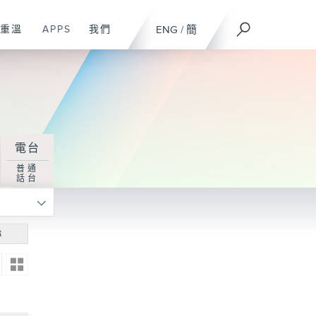
重溫
APPS
我們
ENG
/
簡
電台
普通
話台
尋