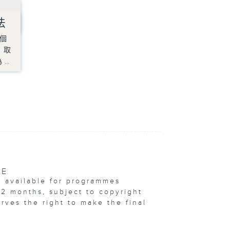
法
一個
自取
為…
VE
e available for programmes
12 months, subject to copyright
erves the right to make the final