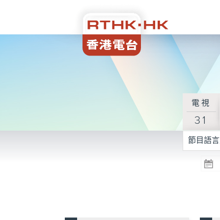
電視
31
節目語言