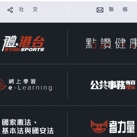
社 交
聯 絡