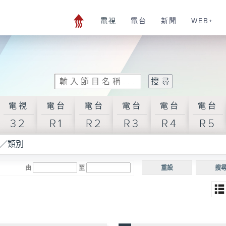
電視
電台
新聞
WEB+
電視
電台
電台
電台
電台
電台
32
R1
R2
R3
R4
R5
／類別
由
至
重設
搜