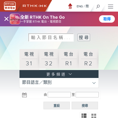
ENG
/
簡
×
全新 RTHK On The Go
取得
一手掌握 RTHK 電台、電視節目
電視
電視
電台
電台
31
32
R1
R2
電台
更多頻道
節目語言／類別
R3
電台
電台
電台
由
至
普通
R4
R5
話台
重設
搜尋