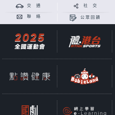
交 通
社 交
聯 絡
公眾回饋