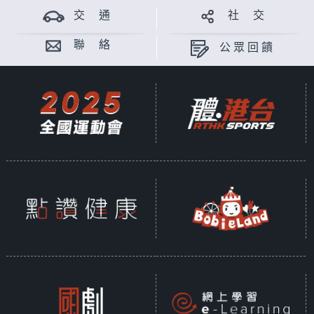
交 通
社 交
聯 絡
公眾回饋