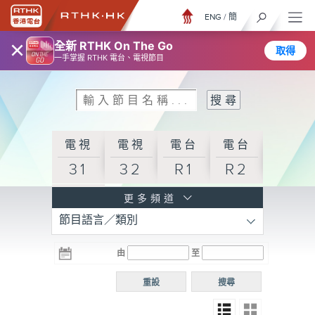
ENG
/
簡
×
全新 RTHK On The Go
取得
一手掌握 RTHK 電台、電視節目
電視
電視
電台
電台
31
32
R1
R2
電台
更多頻道
節目語言／類別
R3
電台
電台
電台
由
至
普通
R4
R5
話台
重設
搜尋