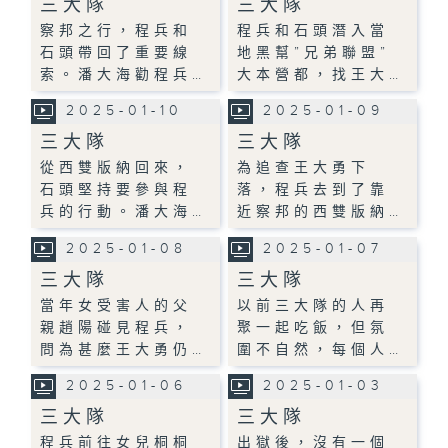
三大隊
三大隊
察邦之行，程兵和
程兵和石頭潛入當
石頭帶回了重要線
地黑幫”兄弟聯盟”
索。潘大海勸程兵…
大本營都，找王大…
2025-01-10
2025-01-09
三大隊
三大隊
從西雙版納回來，
為追查王大勇下
石頭堅持要參與程
落，程兵去到了靠
兵的行動。潘大海…
近察邦的西雙版納…
2025-01-08
2025-01-07
三大隊
三大隊
當年女受害人的父
以前三大隊的人再
親趙陽碰見程兵，
聚一起吃飯，但氛
問為甚麼王大勇仍…
圍不自然，每個人…
2025-01-06
2025-01-03
三大隊
三大隊
程兵前往女兒桐桐
出獄後，沒有一個