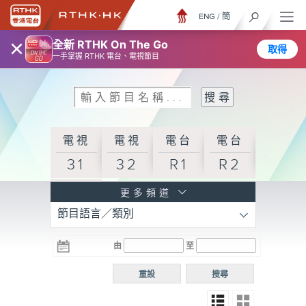
ENG
/
簡
×
全新 RTHK On The Go
取得
一手掌握 RTHK 電台、電視節目
電視
電視
電台
電台
31
32
R1
R2
電台
更多頻道
節目語言／類別
R3
電台
電台
電台
由
至
普通
R4
R5
話台
重設
搜尋