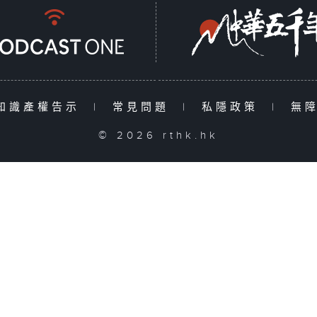
知識產權告示
|
常見問題
|
私隱政策
|
無
© 2026 rthk.hk