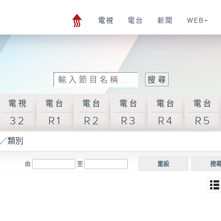
電視
電台
新聞
WEB+
電視
電台
電台
電台
電台
電台
32
R1
R2
R3
R4
R5
／類別
由
至
重設
搜