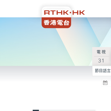
電視
31
節目語言