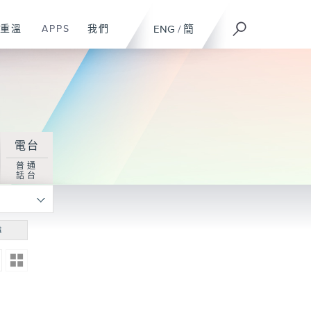
重溫
APPS
我們
ENG
/
簡
電台
普通
話台
尋