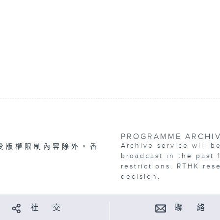
PROGRAMME ARCHI
Archive service will b
受版權限制內容除外。香
broadcast in the past 
restrictions. RTHK res
decision.
社 交
聯 絡