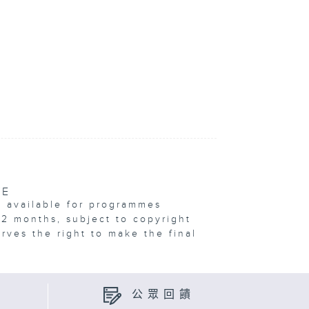
VE
e available for programmes
12 months, subject to copyright
erves the right to make the final
公眾回饋