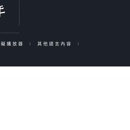
障礙播放器
|
其他語言內容
|