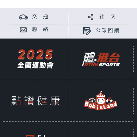
交 通
社 交
聯 絡
公眾回饋