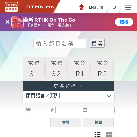
ENG
/
簡
×
全新 RTHK On The Go
取得
一手掌握 RTHK 電台、電視節目
電視
電視
電台
電台
31
32
R1
R2
電台
更多頻道
節目語言／類別
R3
電台
電台
電台
由
至
普通
R4
R5
話台
重設
搜尋