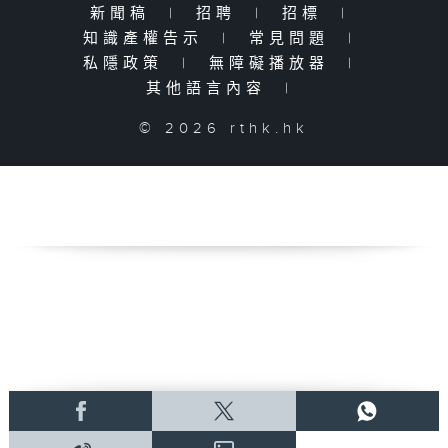
新聞稿
|
招聘
|
招標
|
知識產權告示
|
常見問題
|
私隱政策
|
無障礙播放器
|
其他語言內容
|
© 2026 rthk.hk