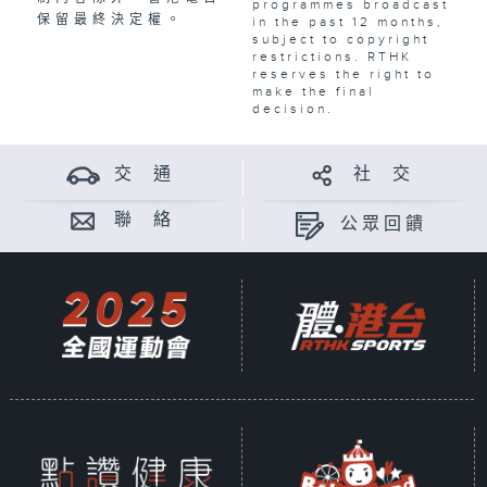
programmes broadcast
保留最終決定權。
in the past 12 months,
subject to copyright
restrictions. RTHK
reserves the right to
make the final
decision.
交 通
社 交
聯 絡
公眾回饋