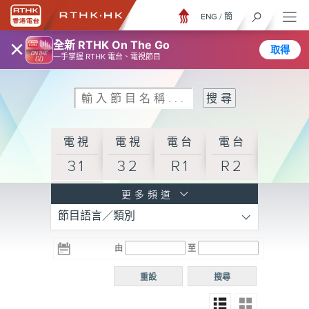
ENG
/
簡
×
全新 RTHK On The Go
取得
一手掌握 RTHK 電台、電視節目
電視
電視
電台
電台
31
32
R1
R2
電台
更多頻道
節目語言／類別
R3
電台
電台
電台
由
至
普通
R4
R5
話台
重設
搜尋