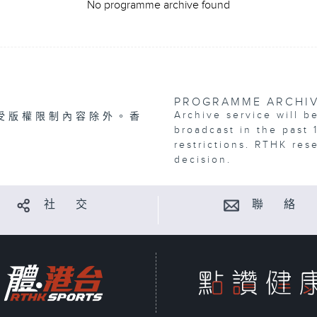
No programme archive found
PROGRAMME ARCHI
Archive service will b
受版權限制內容除外。香
broadcast in the past 
restrictions. RTHK res
decision.
社 交
聯 絡