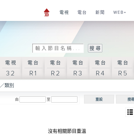
電視
電台
新聞
WEB+
電視
電台
電台
電台
電台
電台
32
R1
R2
R3
R4
R5
／類別
由
至
重設
搜
沒有相關節目重溫