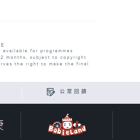
VE
e available for programmes
12 months, subject to copyright
erves the right to make the final
公眾回饋