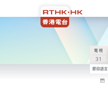
電視
31
節目語言