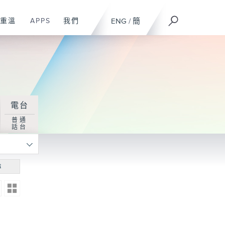
重溫
APPS
我們
ENG
/
簡
電台
普通
話台
尋