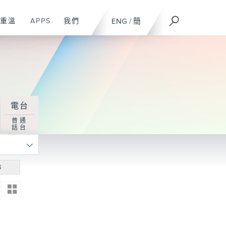
重溫
APPS
我們
ENG
/
簡
電台
普通
話台
尋