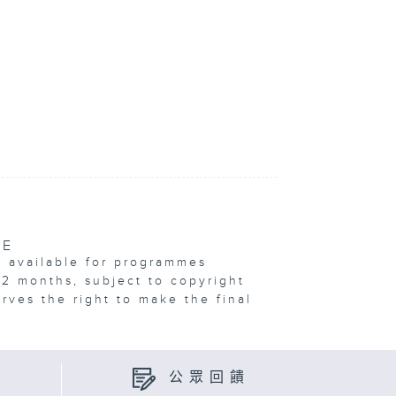
VE
e available for programmes
12 months, subject to copyright
erves the right to make the final
公眾回饋