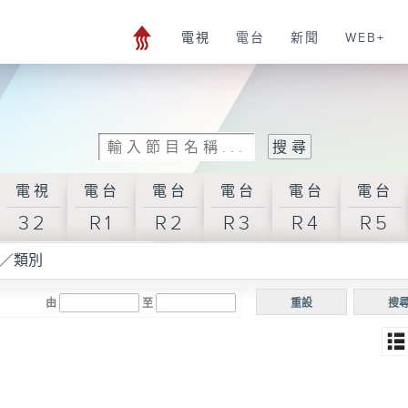
電視
電台
新聞
WEB+
電視
電台
電台
電台
電台
電台
32
R1
R2
R3
R4
R5
／類別
由
至
重設
搜