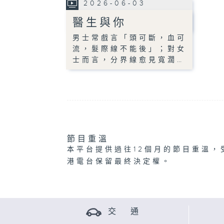
2026-06-03
醫生與你
男士常戲言「頭可斷，血可
流，髮際線不能後」；對女
士而言，分界線愈見寬濶…
節目重溫
本平台提供過往12個月的節目重溫，
港電台保留最終決定權。
交 通