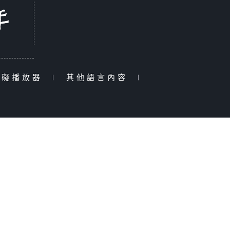
障礙播放器
|
其他語言內容
|