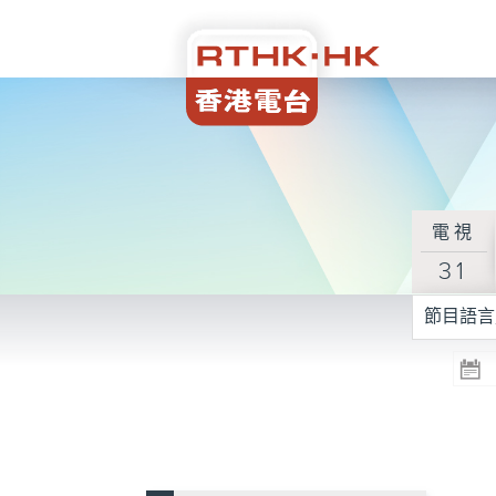
電視
31
節目語言