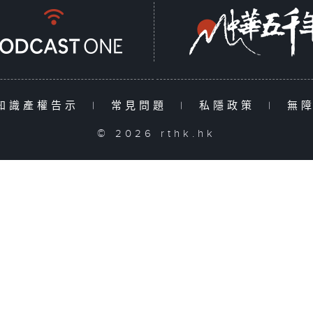
知識產權告示
|
常見問題
|
私隱政策
|
無
© 2026 rthk.hk