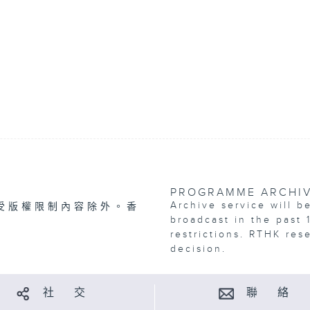
PROGRAMME ARCHI
Archive service will b
受版權限制內容除外。香
broadcast in the past 
restrictions. RTHK res
decision.
社 交
聯 絡