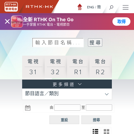
ENG
/
簡
×
全新 RTHK On The Go
取得
一手掌握 RTHK 電台、電視節目
電視
電視
電台
電台
31
32
R1
R2
電台
更多頻道
節目語言／類別
R3
電台
電台
電台
由
至
普通
R4
R5
話台
重設
搜尋