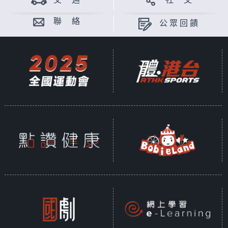
交 通
社 交
聯 絡
公眾回饋