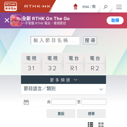
ENG
/
簡
×
全新 RTHK On The Go
取得
一手掌握 RTHK 電台、電視節目
電視
電視
電台
電台
31
32
R1
R2
電台
更多頻道
節目語言／類別
R3
電台
電台
電台
由
至
普通
R4
R5
話台
重設
搜尋