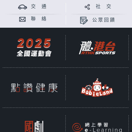
交 通
社 交
聯 絡
公眾回饋