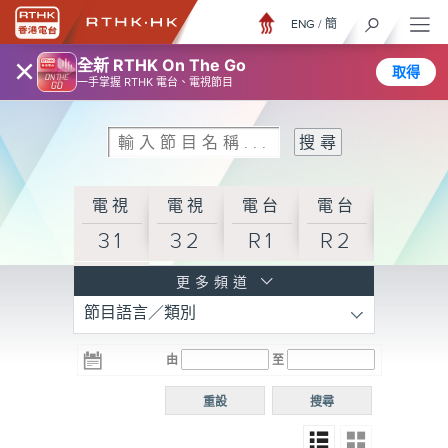
ENG
/
簡
×
全新 RTHK On The Go
取得
一手掌握 RTHK 電台、電視節目
電視
電視
電台
電台
31
32
R1
R2
電台
更多頻道
節目語言／類別
R3
電台
電台
電台
由
至
普通
R4
R5
話台
重設
搜尋