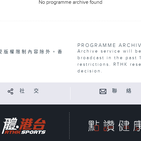
No programme archive found
PROGRAMME ARCHI
Archive service will b
受版權限制內容除外。香
broadcast in the past 
restrictions. RTHK res
decision.
社 交
聯 絡