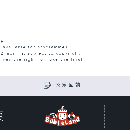
VE
e available for programmes
12 months, subject to copyright
erves the right to make the final
公眾回饋