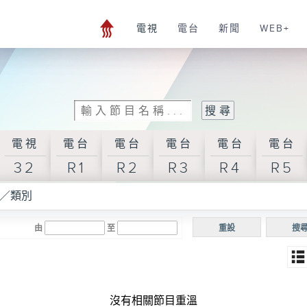
電視
電台
新聞
WEB+
電視
電台
電台
電台
電台
電台
32
R1
R2
R3
R4
R5
／類別
由
至
重設
搜
沒有相關節目重溫