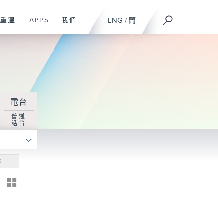
重溫
APPS
我們
ENG
/
簡
電台
普通
話台
尋