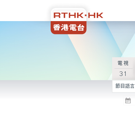
電視
31
節目語言