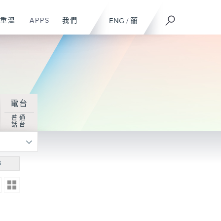
重溫
APPS
我們
ENG
/
簡
電台
普通
話台
尋