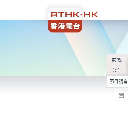
電視
31
節目語言