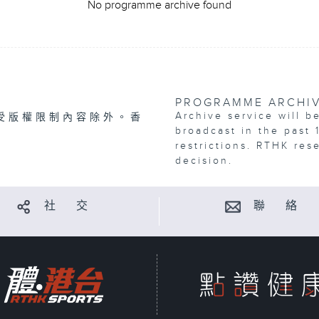
No programme archive found
PROGRAMME ARCHI
Archive service will b
受版權限制內容除外。香
broadcast in the past 
restrictions. RTHK res
decision.
社 交
聯 絡