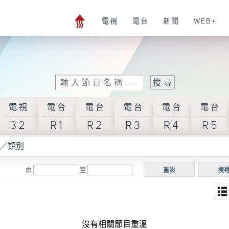
電視
電台
新聞
WEB+
電視
電台
電台
電台
電台
電台
32
R1
R2
R3
R4
R5
／類別
由
至
重設
搜
沒有相關節目重溫