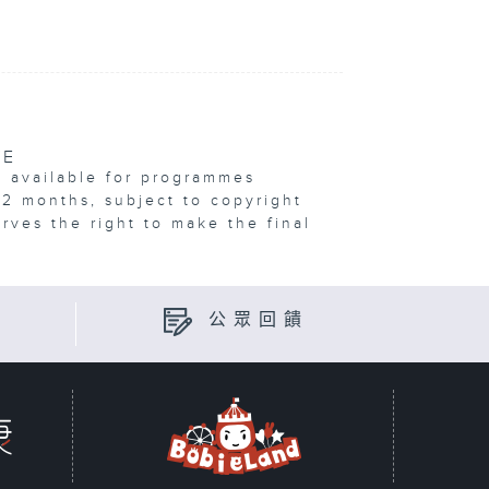
VE
e available for programmes
12 months, subject to copyright
erves the right to make the final
公眾回饋