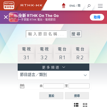
ENG
/
簡
×
全新 RTHK On The Go
取得
一手掌握 RTHK 電台、電視節目
電視
電視
電台
電台
31
32
R1
R2
電台
更多頻道
節目語言／類別
R3
電台
電台
電台
由
至
普通
R4
R5
話台
重設
搜尋