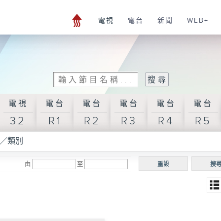
電視
電台
新聞
WEB+
電視
電台
電台
電台
電台
電台
32
R1
R2
R3
R4
R5
／類別
由
至
重設
搜