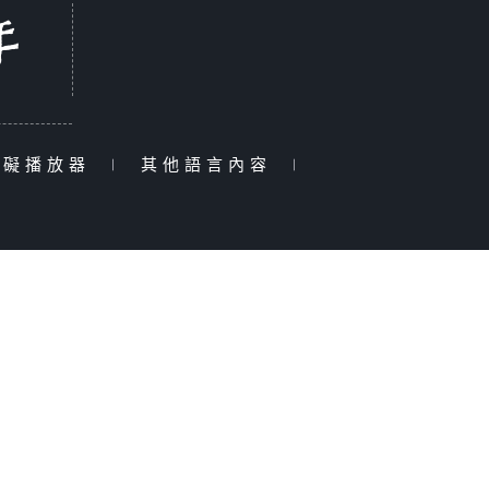
障礙播放器
|
其他語言內容
|