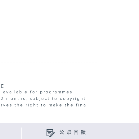
VE
e available for programmes
12 months, subject to copyright
erves the right to make the final
公眾回饋