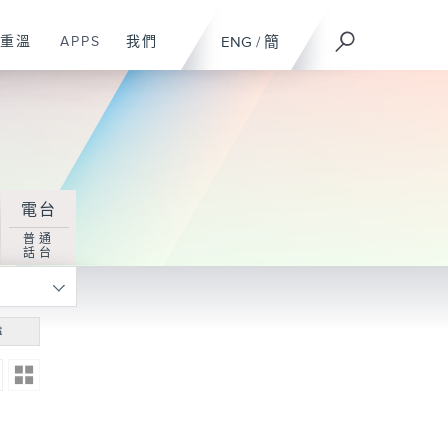
重溫
APPS
我們
ENG
/
簡
電台
普通
話台
尋