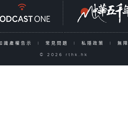
知識產權告示
|
常見問題
|
私隱政策
|
無
© 2026 rthk.hk