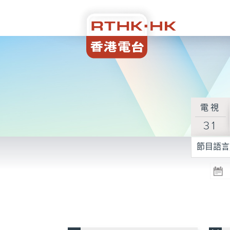
電視
31
節目語言