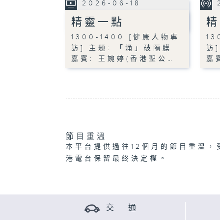
2026-06-18
精靈一點
精
1300-1400 [健康人物專
13
訪] 主題: 「涌」破隔膜
訪
嘉賓: 王婉婷(香港聖公…
嘉
節目重溫
本平台提供過往12個月的節目重溫，
港電台保留最終決定權。
交 通