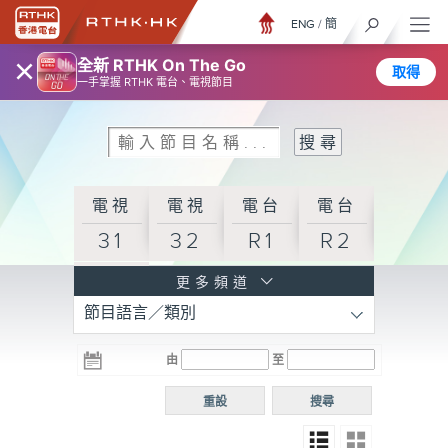
ENG
/
簡
×
全新 RTHK On The Go
取得
一手掌握 RTHK 電台、電視節目
電視
電視
電台
電台
31
32
R1
R2
電台
更多頻道
節目語言／類別
R3
電台
電台
電台
由
至
普通
R4
R5
話台
重設
搜尋