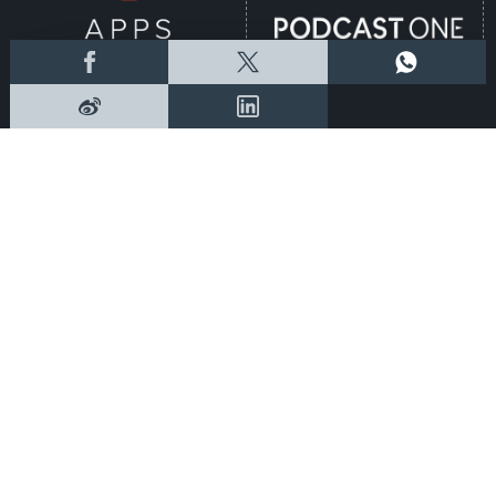
新聞稿
|
招聘
|
招標
|
知識產權告示
|
常見問題
|
私隱政策
|
無障礙播放器
|
其他語言內容
|
© 2026 rthk.hk