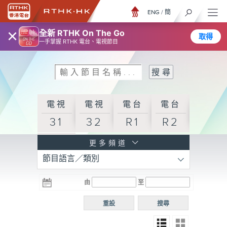
ENG
/
簡
×
全新 RTHK On The Go
取得
一手掌握 RTHK 電台、電視節目
電視
電視
電台
電台
31
32
R1
R2
電台
更多頻道
節目語言／類別
R3
電台
電台
電台
由
至
普通
R4
R5
話台
重設
搜尋