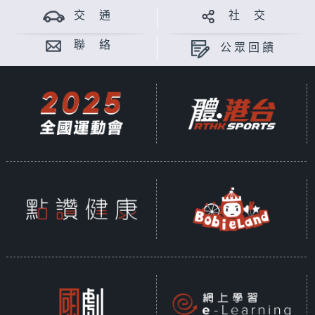
交 通
社 交
聯 絡
公眾回饋