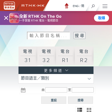
ENG
/
簡
×
全新 RTHK On The Go
取得
一手掌握 RTHK 電台、電視節目
電視
電視
電台
電台
31
32
R1
R2
電台
更多頻道
節目語言／類別
R3
電台
電台
電台
由
至
普通
R4
R5
話台
重設
搜尋