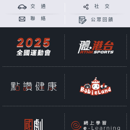
交 通
社 交
聯 絡
公眾回饋