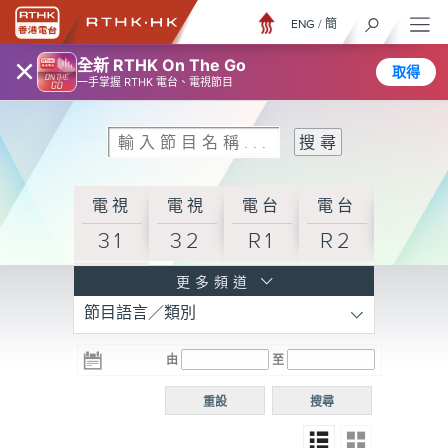
ENG
/
簡
×
全新 RTHK On The Go
取得
一手掌握 RTHK 電台、電視節目
電視
電視
電台
電台
31
32
R1
R2
電台
更多頻道
節目語言／類別
R3
電台
電台
電台
由
至
普通
R4
R5
話台
重設
搜尋