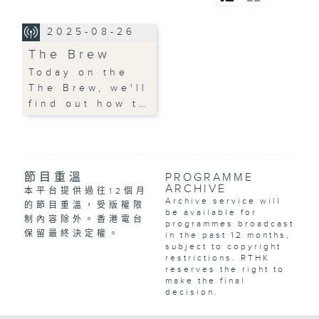
2025-08-26
The Brew
Today on the
The Brew, we'll
find out how t…
節目重溫
PROGRAMME
ARCHIVE
本平台提供過往12個月
Archive service will
的節目重溫，受版權限
be available for
制內容除外。香港電台
programmes broadcast
保留最終決定權。
in the past 12 months,
subject to copyright
restrictions. RTHK
reserves the right to
make the final
decision.