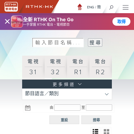
ENG
/
簡
×
全新 RTHK On The Go
取得
一手掌握 RTHK 電台、電視節目
電視
電視
電台
電台
31
32
R1
R2
電台
更多頻道
節目語言／類別
R3
電台
電台
電台
由
至
普通
R4
R5
話台
重設
搜尋