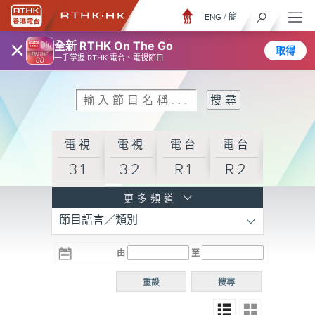
ENG
/
簡
×
全新 RTHK On The Go
取得
一手掌握 RTHK 電台、電視節目
電視
電視
電台
電台
31
32
R1
R2
電台
更多頻道
節目語言／類別
R3
電台
電台
電台
由
至
普通
R4
R5
話台
重設
搜尋