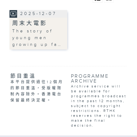
2025-12-07
周末大電影
The story of
young men
growing up fa…
節目重溫
PROGRAMME
ARCHIVE
本平台提供過往12個月
Archive service will
的節目重溫，受版權限
be available for
制內容除外。香港電台
programmes broadcast
保留最終決定權。
in the past 12 months,
subject to copyright
restrictions. RTHK
reserves the right to
make the final
decision.