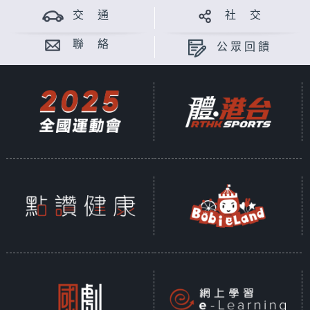
交 通
社 交
聯 絡
公眾回饋