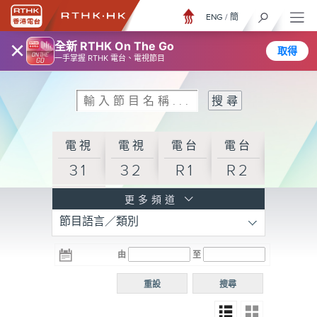
ENG
/
簡
×
全新 RTHK On The Go
取得
一手掌握 RTHK 電台、電視節目
電視
電視
電台
電台
31
32
R1
R2
電台
更多頻道
節目語言／類別
R3
電台
電台
電台
由
至
普通
R4
R5
話台
重設
搜尋