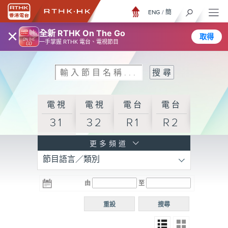
ENG
/
簡
×
全新 RTHK On The Go
取得
一手掌握 RTHK 電台、電視節目
電視
電視
電台
電台
31
32
R1
R2
電台
更多頻道
節目語言／類別
R3
電台
電台
電台
由
至
普通
R4
R5
話台
重設
搜尋