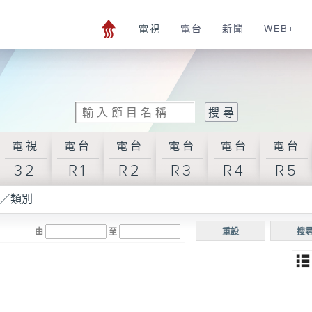
電視
電台
新聞
WEB+
電視
電台
電台
電台
電台
電台
32
R1
R2
R3
R4
R5
／類別
由
至
重設
搜