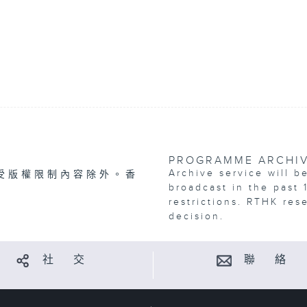
PROGRAMME ARCHI
Archive service will b
受版權限制內容除外。香
broadcast in the past 
restrictions. RTHK res
decision.
社 交
聯 絡