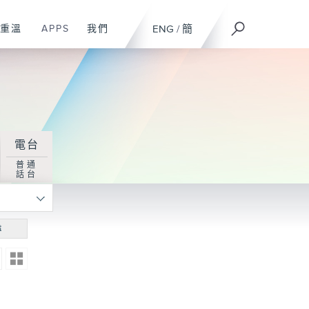
重溫
APPS
我們
ENG
/
簡
電台
普通
話台
尋