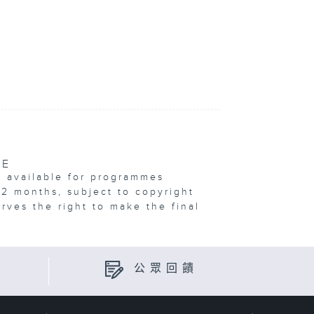
VE
e available for programmes
12 months, subject to copyright
erves the right to make the final
公眾回饋