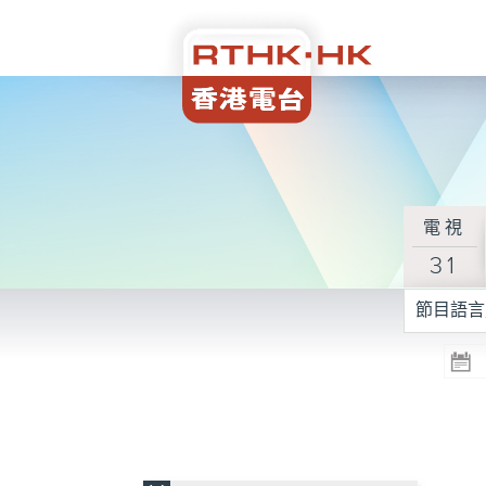
電視
31
節目語言