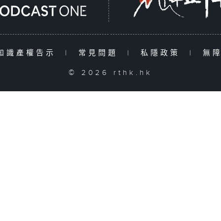
知識產權告示
|
常見問題
|
私隱政策
|
無
© 2026 rthk.hk