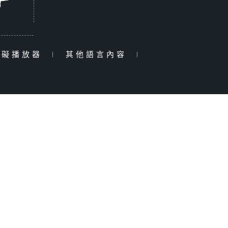
障礙播放器
|
其他語言內容
|