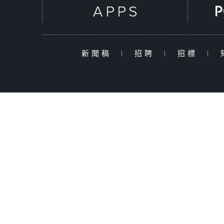
新聞稿
|
招聘
|
招標
|