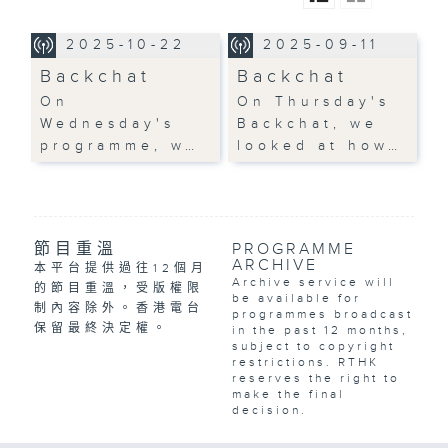
2025-10-22
2025-09-11
Backchat
Backchat
On
On Thursday's
Wednesday's
Backchat, we
programme, w…
looked at how…
節目重溫
PROGRAMME
ARCHIVE
本平台提供過往12個月
Archive service will
的節目重溫，受版權限
be available for
制內容除外。香港電台
programmes broadcast
保留最終決定權。
in the past 12 months,
subject to copyright
restrictions. RTHK
reserves the right to
make the final
decision.