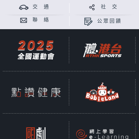
交 通
社 交
聯 絡
公眾回饋