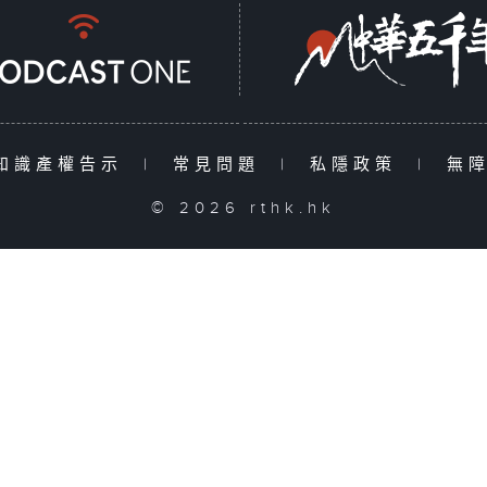
知識產權告示
|
常見問題
|
私隱政策
|
無
© 2026 rthk.hk