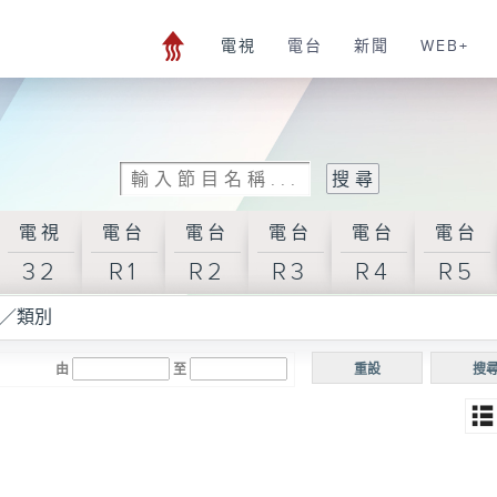
電視
電台
新聞
WEB+
電視
電台
電台
電台
電台
電台
32
R1
R2
R3
R4
R5
／類別
由
至
重設
搜