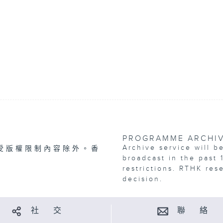
PROGRAMME ARCHI
Archive service will b
受版權限制內容除外。香
broadcast in the past 
restrictions. RTHK res
decision.
社 交
聯 絡