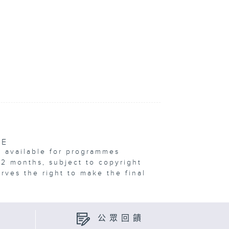
VE
e available for programmes
12 months, subject to copyright
erves the right to make the final
公眾回饋