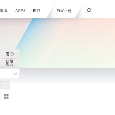
重溫
APPS
我們
ENG
/
簡
電台
普通
話台
尋