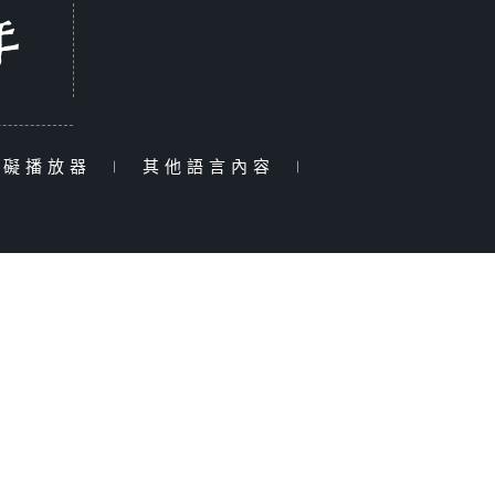
障礙播放器
|
其他語言內容
|