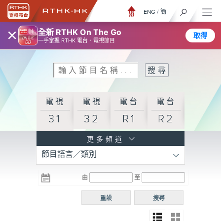
ENG
/
簡
×
全新 RTHK On The Go
取得
一手掌握 RTHK 電台、電視節目
電視
電視
電台
電台
31
32
R1
R2
電台
更多頻道
節目語言／類別
R3
電台
電台
電台
由
至
普通
R4
R5
話台
重設
搜尋