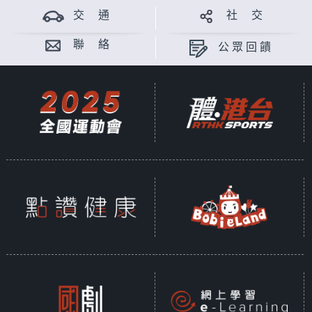
交 通
社 交
聯 絡
公眾回饋