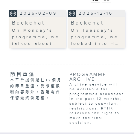
2026-02-09
2025-12-16
Backchat
Backchat
On Monday's
On Tuesday's
programme, we
programme, we
talked about…
looked into H…
節目重溫
PROGRAMME
ARCHIVE
本平台提供過往12個月
Archive service will
的節目重溫，受版權限
be available for
制內容除外。香港電台
programmes broadcast
保留最終決定權。
in the past 12 months,
subject to copyright
restrictions. RTHK
reserves the right to
make the final
decision.