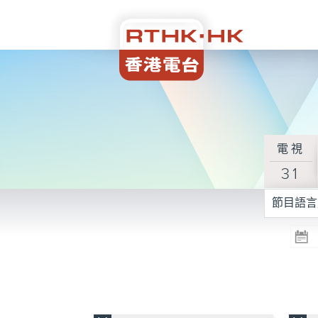
電視
31
節目語言