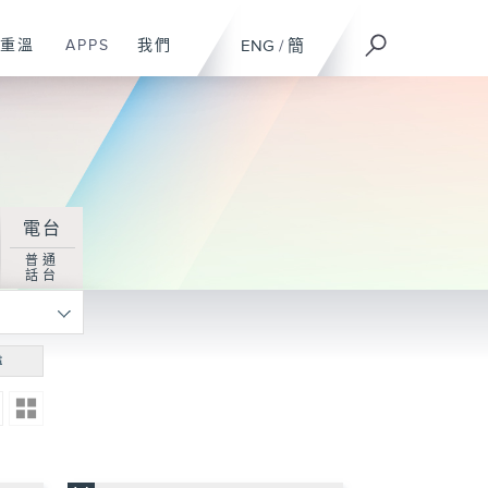
重溫
APPS
我們
ENG
/
簡
電台
普通
話台
尋