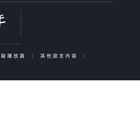
障礙播放器
|
其他語言內容
|