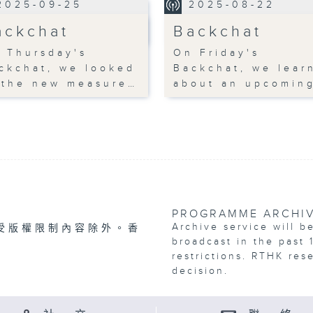
2025-09-25
2025-08-22
ackchat
Backchat
 Thursday's
On Friday's
ckchat, we looked
Backchat, we lear
 the new measure…
about an upcomin
PROGRAMME ARCHI
Archive service will b
受版權限制內容除外。香
broadcast in the past 
restrictions. RTHK res
decision.