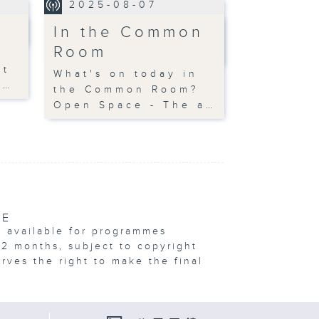
2025-08-07
In the Common
Room
nt
What's on today in
g…
the Common Room?
Open Space - The a…
VE
e available for programmes
12 months, subject to copyright
erves the right to make the final