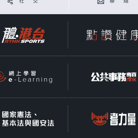
社 交
聯 絡