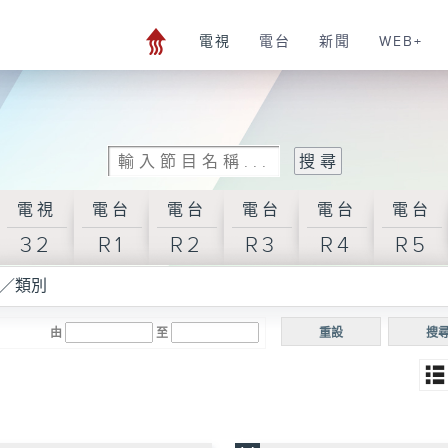
電視
電台
新聞
WEB+
電視
電台
電台
電台
電台
電台
32
R1
R2
R3
R4
R5
／類別
由
至
重設
搜