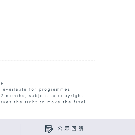
VE
e available for programmes
12 months, subject to copyright
erves the right to make the final
公眾回饋