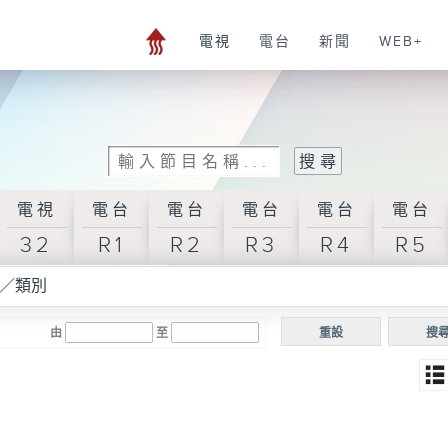
電視
電台
新聞
WEB+
電視
電台
電台
電台
電台
電台
32
R1
R2
R3
R4
R5
／類別
由
至
重設
搜