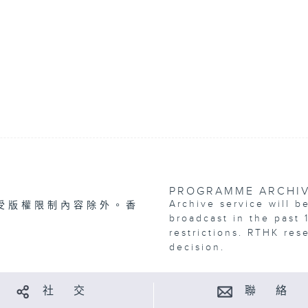
PROGRAMME ARCHI
Archive service will b
受版權限制內容除外。香
broadcast in the past 
restrictions. RTHK res
decision.
社 交
聯 絡