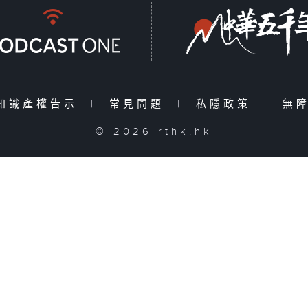
知識產權告示
|
常見問題
|
私隱政策
|
無
© 2026 rthk.hk