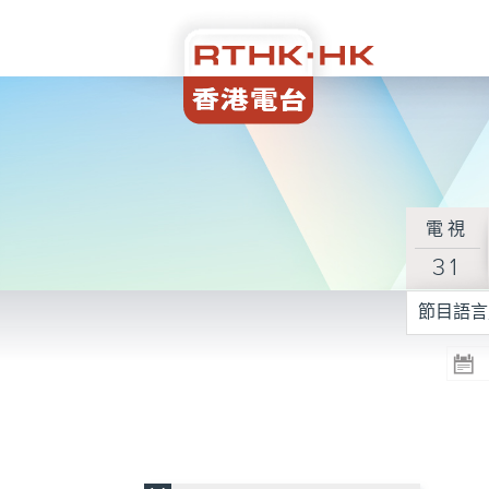
電視
31
節目語言