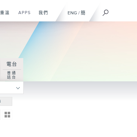
重溫
APPS
我們
ENG
/
簡
電台
普通
話台
尋