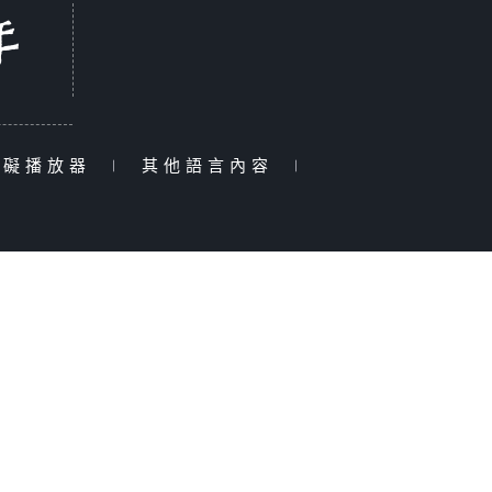
障礙播放器
|
其他語言內容
|