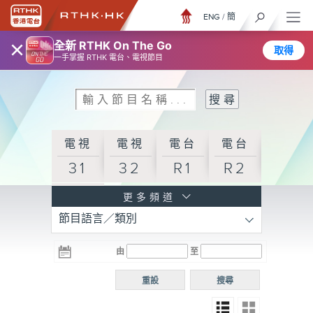
ENG
/
簡
×
全新 RTHK On The Go
取得
一手掌握 RTHK 電台、電視節目
電視
電視
電台
電台
31
32
R1
R2
電台
更多頻道
節目語言／類別
R3
電台
電台
電台
由
至
普通
R4
R5
話台
重設
搜尋