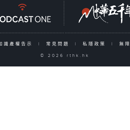
知識產權告示
|
常見問題
|
私隱政策
|
無
© 2026 rthk.hk