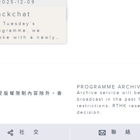
2025-12-09
ackchat
 Tuesday’s
ogramme, we
oke with a newly…
PROGRAMME ARCHI
Archive service will b
受版權限制內容除外。香
broadcast in the past 
restrictions. RTHK res
decision.
社 交
聯 絡