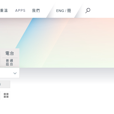
重溫
APPS
我們
ENG
/
簡
電台
普通
話台
尋