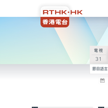
電視
31
節目語言