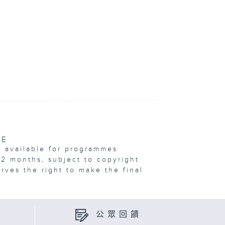
VE
e available for programmes
12 months, subject to copyright
erves the right to make the final
公眾回饋