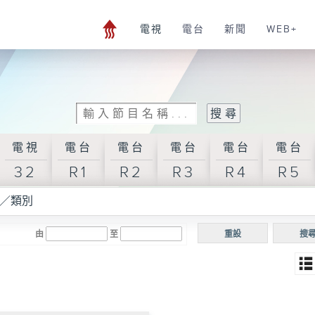
電視
電台
新聞
WEB+
電視
電台
電台
電台
電台
電台
32
R1
R2
R3
R4
R5
／類別
由
至
重設
搜