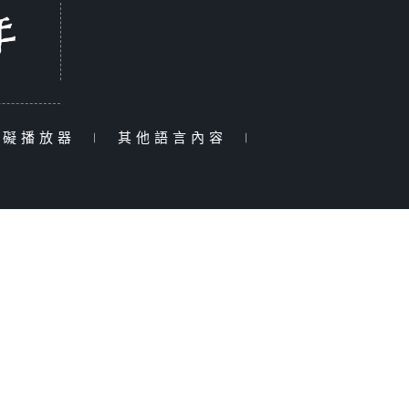
障礙播放器
|
其他語言內容
|