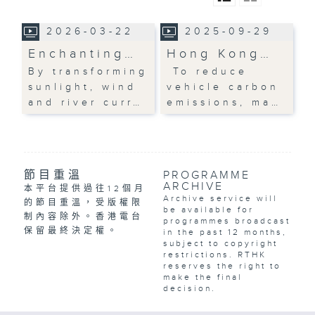
2026-03-22
2025-09-29
Enchanting…
Hong Kong…
By transforming
To reduce
sunlight, wind
vehicle carbon
and river curr…
emissions, ma…
節目重溫
PROGRAMME
ARCHIVE
本平台提供過往12個月
Archive service will
的節目重溫，受版權限
be available for
制內容除外。香港電台
programmes broadcast
保留最終決定權。
in the past 12 months,
subject to copyright
restrictions. RTHK
reserves the right to
make the final
decision.