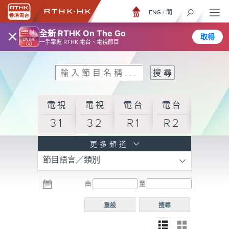
ENG
/
簡
×
全新 RTHK On The Go
取得
一手掌握 RTHK 電台、電視節目
電視
電視
電台
電台
31
32
R1
R2
電台
更多頻道
節目語言／類別
R3
電台
電台
電台
由
至
普通
R4
R5
話台
重設
搜尋