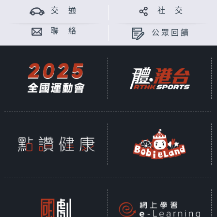
交 通
社 交
聯 絡
公眾回饋