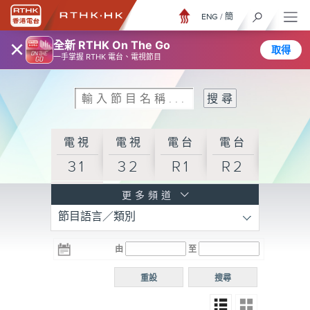
ENG
/
簡
×
全新 RTHK On The Go
取得
一手掌握 RTHK 電台、電視節目
電視
電視
電台
電台
31
32
R1
R2
電台
更多頻道
節目語言／類別
R3
電台
電台
電台
由
至
普通
R4
R5
話台
重設
搜尋