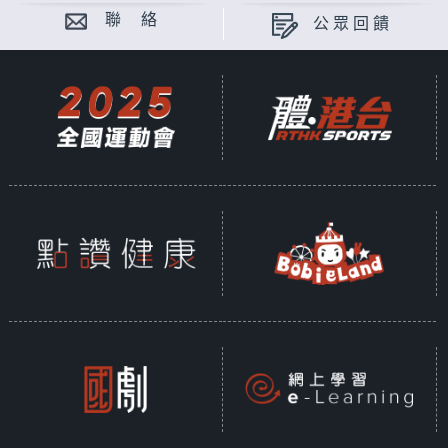
聯 絡
公眾回饋