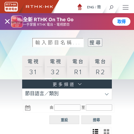
ENG
/
簡
×
全新 RTHK On The Go
取得
一手掌握 RTHK 電台、電視節目
電視
電視
電台
電台
31
32
R1
R2
電台
更多頻道
節目語言／類別
R3
電台
電台
電台
由
至
普通
R4
R5
話台
重設
搜尋