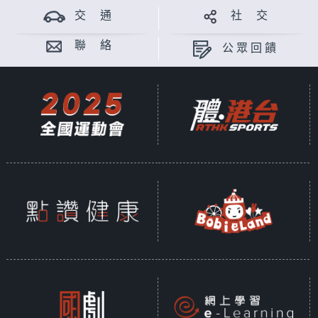
交 通
社 交
聯 絡
公眾回饋