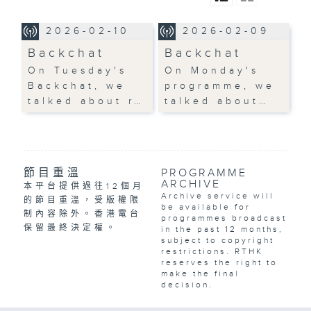
2026-02-10
2026-02-09
Backchat
Backchat
On Tuesday's
On Monday's
Backchat, we
programme, we
talked about r…
talked about…
節目重溫
PROGRAMME
ARCHIVE
本平台提供過往12個月
Archive service will
的節目重溫，受版權限
be available for
制內容除外。香港電台
programmes broadcast
保留最終決定權。
in the past 12 months,
subject to copyright
restrictions. RTHK
reserves the right to
make the final
decision.