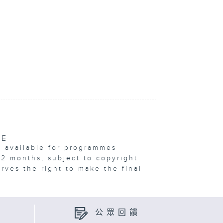
VE
e available for programmes
12 months, subject to copyright
erves the right to make the final
公眾回饋