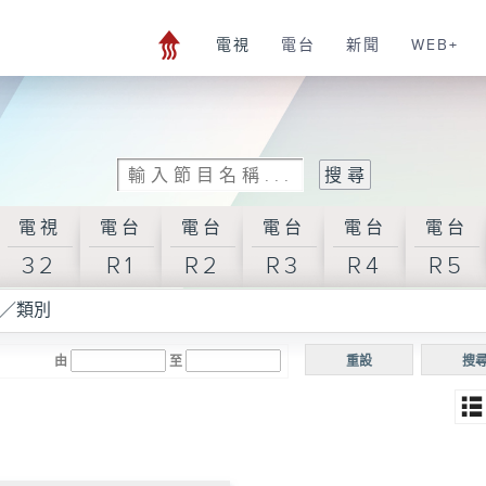
電視
電台
新聞
WEB+
電視
電台
電台
電台
電台
電台
32
R1
R2
R3
R4
R5
／類別
由
至
重設
搜