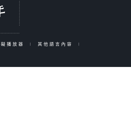
障礙播放器
|
其他語言內容
|