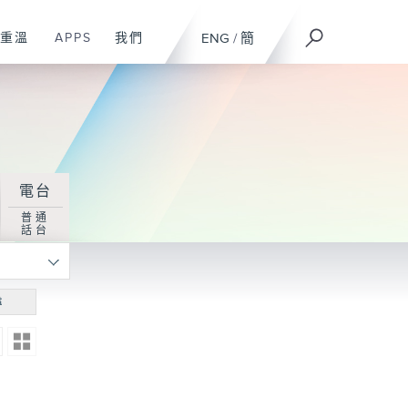
重溫
APPS
我們
ENG
/
簡
電台
普通
話台
尋