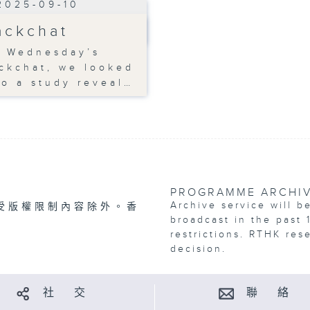
2025-09-10
ackchat
 Wednesday’s
ckchat, we looked
to a study reveal…
PROGRAMME ARCHI
Archive service will b
受版權限制內容除外。香
broadcast in the past 
restrictions. RTHK res
decision.
社 交
聯 絡