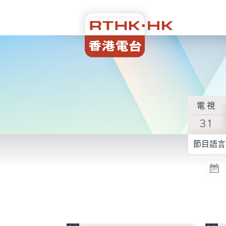
電視
31
節目語言