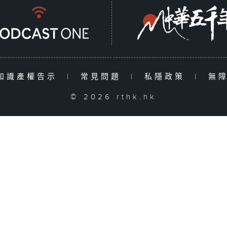
知識產權告示
|
常見問題
|
私隱政策
|
無
© 2026 rthk.hk